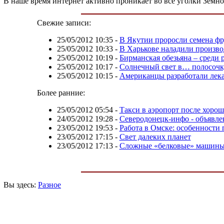
В наше время интернет активно проникает во все уголки Земн
Свежие записи:
25/05/2012 10:35
-
В Якутии проросли семена фр
25/05/2012 10:33
-
В Харькове наладили произво
25/05/2012 10:19
-
Бирманская обезьяна – среди
25/05/2012 10:17
-
Солнечный свет в… полосочк
25/05/2012 10:15
-
Американцы разработали лека
Более ранние:
25/05/2012 05:54
-
Такси в аэропорт после хорош
24/05/2012 19:28
-
Северодонецк-инфо - объявлен
23/05/2012 19:53
-
Работа в Омске: особенности 
23/05/2012 17:15
-
Свет далеких планет
23/05/2012 17:13
-
Сложные «белковые» машин
Вы здесь:
Разное