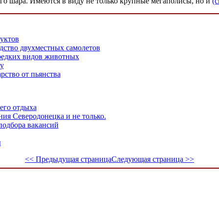
ого шара. Имеются в виду не только крупные мегаполисы, но и
(с
уктов
дство двухместных самолетов
 редких видов животных
у
рство от пьянства
его отдыха
ия Северодонецка и не только.
подбора вакансий
ы
<< Предыдущая страница
Следующая страница >>