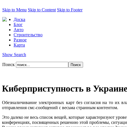
Skip to Menu
Skip to Content
Skip to Footer
Доска
Блог
Авто
Строительство
Разное
Карта
Show Search
Поиск
Киберприступность в Украин
Обезналичивание электронных карт без согласия на то их в
отправления смс-сообщений с весьма странным контентом.
Это далеко не весь список вещей, которые характеризуют уров
конференциях, посвященных решению этой проблемы, ситуация н