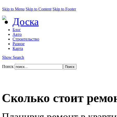
Skip to Menu
Skip to Content
Skip to Footer
Доска
Блог
Авто
Строительство
Разное
Карта
Show Search
Поиск
Сколько стоит ремо
Планируя ремонт в кварти