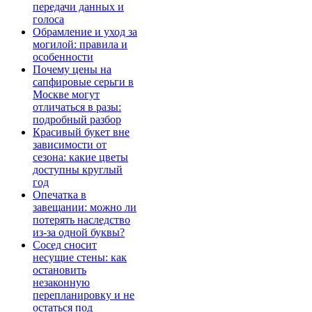
передачи данных и
голоса
Обрамление и уход за
могилой: правила и
особенности
Почему цены на
сапфировые серьги в
Москве могут
отличаться в разы:
подробный разбор
Красивый букет вне
зависимости от
сезона: какие цветы
доступны круглый
год
Опечатка в
завещании: можно ли
потерять наследство
из-за одной буквы?
Сосед сносит
несущие стены: как
остановить
незаконную
перепланировку и не
остаться под