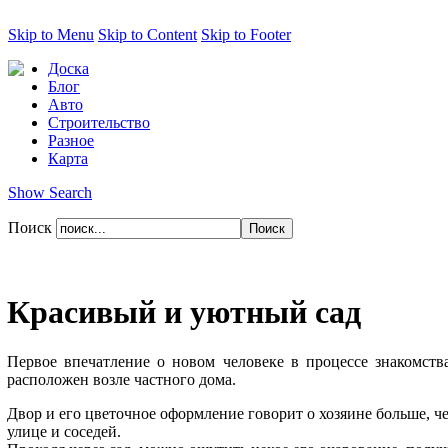
Skip to Menu
Skip to Content
Skip to Footer
Доска
Блог
Авто
Строительство
Разное
Карта
Show Search
Поиск
Красивый и уютный сад
Первое впечатление о новом человеке в процессе знакомств
расположен возле частного дома.
Двор и его цветочное оформление говорит о хозяине больше, ч
улице и соседей.