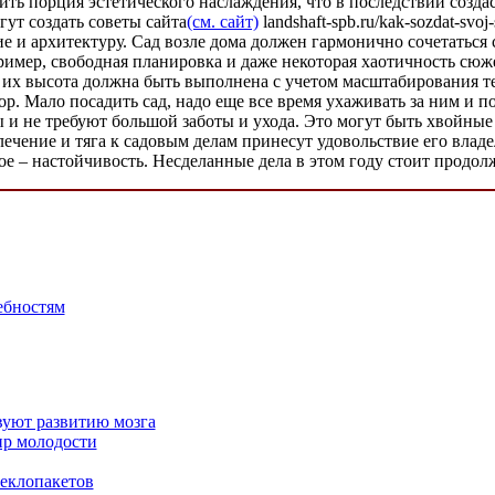
ть порция эстетического наслаждения, что в последствии создаст
т создать советы сайта
(см. сайт)
landshaft-spb.ru/kak-sozdat-svo
е и архитектуру. Сад возле дома должен гармонично сочетаться
пример, свободная планировка и даже некоторая хаотичность сюж
 их высота должна быть выполнена с учетом масштабирования т
р. Мало посадить сад, надо еще все время ухаживать за ним и п
вы и не требуют большой заботы и ухода. Это могут быть хвойны
ечение и тяга к садовым делам принесут удовольствие его влад
ое – настойчивость. Несделанные дела в этом году стоит продол
ебностям
вуют развитию мозга
ир молодости
еклопакетов