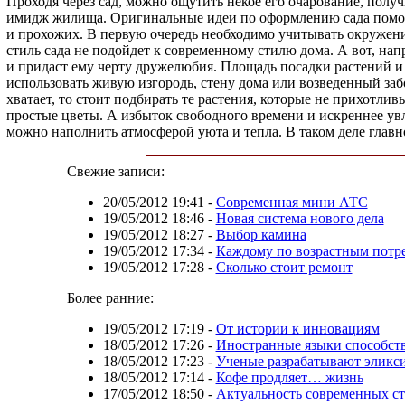
Проходя через сад, можно ощутить некое его очарование, получи
имидж жилища. Оригинальные идеи по оформлению сада помогу
и прохожих. В первую очередь необходимо учитывать окружени
стиль сада не подойдет к современному стилю дома. А вот, на
и придаст ему черту дружелюбия. Площадь посадки растений и
использовать живую изгородь, стену дома или возведенный забо
хватает, то стоит подбирать те растения, которые не прихотли
простые цветы. А избыток свободного времени и искреннее увл
можно наполнить атмосферой уюта и тепла. В таком деле главн
Свежие записи:
20/05/2012 19:41
-
Современная мини АТС
19/05/2012 18:46
-
Новая система нового дела
19/05/2012 18:27
-
Выбор камина
19/05/2012 17:34
-
Каждому по возрастным потр
19/05/2012 17:28
-
Сколько стоит ремонт
Более ранние:
19/05/2012 17:19
-
От истории к инновациям
18/05/2012 17:26
-
Иностранные языки способст
18/05/2012 17:23
-
Ученые разрабатывают эликс
18/05/2012 17:14
-
Кофе продляет… жизнь
17/05/2012 18:50
-
Актуальность современных ст