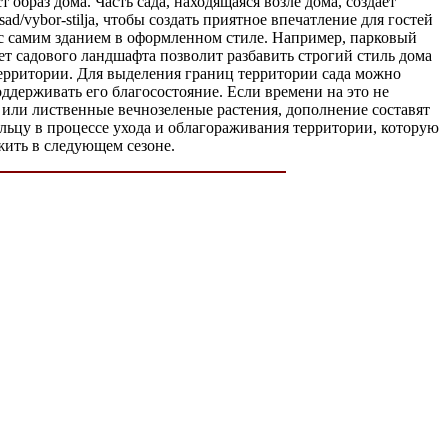
 образ дома. Часть сада, находящаяся возле дома, создает
j-sad/vybor-stilja, чтобы создать приятное впечатление для гостей
 с самим зданием в оформленном стиле. Например, парковый
ет садового ландшафта позволит разбавить строгий стиль дома
ерритории. Для выделения границ территории сада можно
оддерживать его благосостояние. Если времени на это не
е или лиственные вечнозеленые растения, дополнение составят
ельцу в процессе ухода и облагораживания территории, которую
жить в следующем сезоне.