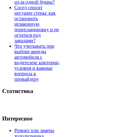
из-за одной буквы?
Сосед сносит
несущие стены: как
остановить
незаконную
перепланировку и не
остаться под
завалами?
Что учитывать при
выборе аренды
автомобиля с
водителем: критерии,
условия и важные
вопросы к
провайдеру
Статистика
Интересное
Ремонт или замена
холодильника