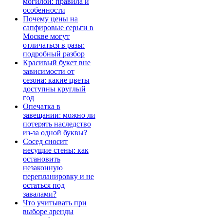
могилой: правила и
особенности
Почему цены на
сапфировые серьги в
Москве могут
отличаться в разы:
подробный разбор
Красивый букет вне
зависимости от
сезона: какие цветы
доступны круглый
год
Опечатка в
завещании: можно ли
потерять наследство
из-за одной буквы?
Сосед сносит
несущие стены: как
остановить
незаконную
перепланировку и не
остаться под
завалами?
Что учитывать при
выборе аренды