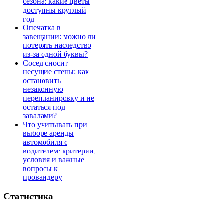
сезона: какие цветы
доступны круглый
год
Опечатка в
завещании: можно ли
потерять наследство
из-за одной буквы?
Сосед сносит
несущие стены: как
остановить
незаконную
перепланировку и не
остаться под
завалами?
Что учитывать при
выборе аренды
автомобиля с
водителем: критерии,
условия и важные
вопросы к
провайдеру
Статистика