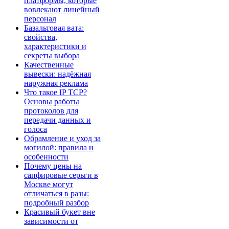
платформы, которые
вовлекают линейный
персонал
Базальтовая вата:
свойства,
характеристики и
секреты выбора
Качественные
вывески: надёжная
наружная реклама
Что такое IP TCP?
Основы работы
протоколов для
передачи данных и
голоса
Обрамление и уход за
могилой: правила и
особенности
Почему цены на
сапфировые серьги в
Москве могут
отличаться в разы:
подробный разбор
Красивый букет вне
зависимости от