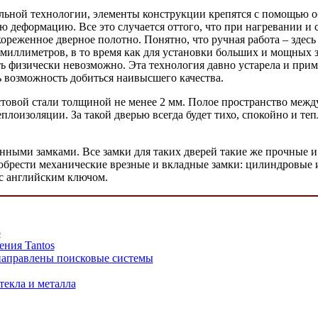
ьной технологии, элементы конструкции крепятся с помощью об
ю деформацию. Все это случается оттого, что при нагревании и 
реженное дверное полотно. Понятно, что ручная работа – здесь 
 миллиметров, в то время как для установки больших и мощных 
 физически невозможно. Эта технология давно устарела и приме
ть возможность добиться наивысшего качества.
овой стали толщиной не менее 2 мм. Полое пространство между
оизоляции. За такой дверью всегда будет тихо, спокойно и тепл
нными замками. Все замки для таких дверей такие же прочные и
брести механические врезные и вкладные замки: цилиндровые 
 с английским ключом.
о
ения Tantos
 направлены поисковые системы
текла и металла