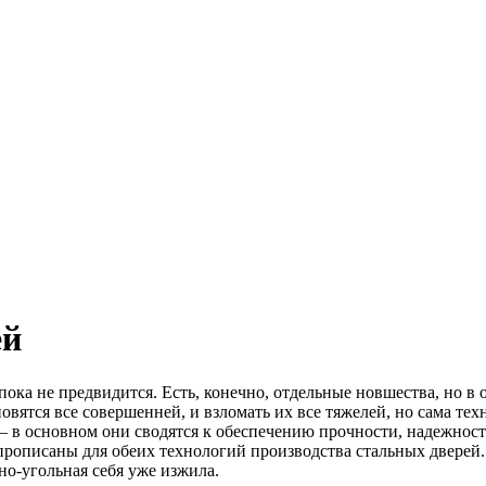
ей
ка не предвидится. Есть, конечно, отдельные новшества, но в о
овятся все совершенней, и взломать их все тяжелей, но сама те
 в основном они сводятся к обеспечению прочности, надежности
рописаны для обеих технологий производства стальных дверей. 
бно-угольная себя уже изжила.