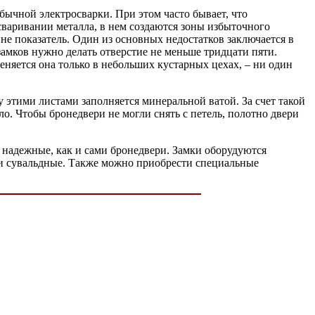
ычной электросварки. При этом часто бывает, что
сваривании металла, в нем создаются зоны избыточного
не показатель. Один из основных недостатков заключается в
замков нужно делать отверстие не меньше тридцати пяти.
няется она только в небольших кустарных цехах, – ни один
 этими листами заполняется минеральной ватой. За счет такой
о. Чтобы бронедвери не могли снять с петель, полотно двери
 надежные, как и сами бронедвери. Замки оборудуются
и сувальдные. Также можно приобрести специальные