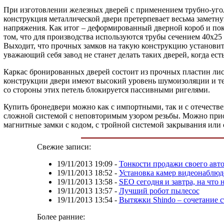
При изготовлении железных дверей с применением трубно-угол
конструкция металлической двери претерпевает весьма заметну
напряжения. Как итог – деформированный дверной короб и поко
том, что для производства используются трубы сечением 40х25
Выходит, что прочных замков на такую конструкцию установить
уважающий себя завод не станет делать таких дверей, когда ес
Каркас бронированных дверей состоит из прочных пластин лист
конструкции двери имеют высокий уровень шумоизоляции и тепл
со стороны этих петель блокируется пассивными ригелями.
Купить бронедвери можно как с импортными, так и с отечестве
сложной системой с неповторимым узором резьбы. Можно прио
магнитные замки с кодом, с тройной системой закрывания или
Свежие записи:
19/11/2013 19:09
-
Тонкости продажи своего авт
19/11/2013 18:52
-
Установка камер видеонаблюд
19/11/2013 13:58
-
SEO сегодня и завтра, на что
19/11/2013 13:57
-
Лучший робот пылесос
19/11/2013 13:54
-
Вытяжки Shindo – сочетание с
Более ранние: