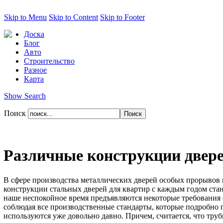
Skip to Menu
Skip to Content
Skip to Footer
Доска
Блог
Авто
Строительство
Разное
Карта
Show Search
Поиск
Различные конструкции двер
В сфере производства металлических дверей особых прорывов по
конструкции стальных дверей для квартир с каждым годом стан
наше неспокойное время предъявляются некоторые требования –
соблюдая все производственные стандарты, которые подробно п
используются уже довольно давно. Причем, считается, что тру