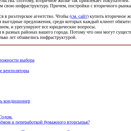
тельства. Поэтому, вторичное жилье так привлекает покупателей
ем свою инфраструктуру. Причем, постройки с вторичного рынк
ся в риэлтерское агентство. Чтобы
(см. сайт)
купить вторичное жи
 выгодные предложения, среди которых каждый клиент обязател
нием, и урегулируют все юридические вопросы.
в разных районах вашего города. Потому что они могут существ
лько лет обзавелись инфраструктурой.
сложности выбора
 вентиляторы
ть кондиционер
Годом.
ёмом и переработкой бумажного вторсырья?