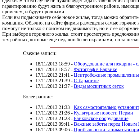
сделки. В этом случае не нужно будет ждать завершения строи
гарантированно будут жить в благоустроенном районе, имеющ
временем, и будут прочными.
Если вы подыскиваете себе новое жилье, тогда можно обратить
компания. Обычно, на сайте фирмы размещены самые горячие и
помогут не только с поиском недвижимости, но и с ее оформле
При выборе вторичного жилья, стоит просмотреть предложения 
тех районах, которые еще недавно были окраинами, но за неско
Свежие записи:
18/11/2013 18:59
-
Оборудование для пекарни - 
18/11/2013 18:57
-
Фотограф в Барвихе
17/11/2013 21:41
-
Центробежные промышленные
17/11/2013 21:39
-
О баранине
17/11/2013 21:37
-
Виды москитных сеток
Более ранние:
17/11/2013 21:33
-
Как самостоятельно установи
17/11/2013 21:26
-
Культурные новости Перми
17/11/2013 21:23
-
Банковское оборудование
16/11/2013 09:41
-
Важные заботы перед Новым 
16/11/2013 09:06
-
Прибыльно ли заниматься при