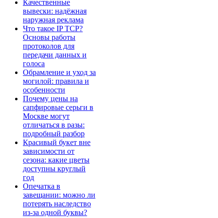
Качественные
вывески: надёжная
наружная реклама
Что такое IP TCP?
Основы работы
протоколов для
передачи данных и
голоса
Обрамление и уход за
могилой: правила и
особенности
Почему цены на
сапфировые серьги в
Москве могут
отличаться в разы:
подробный разбор
Красивый букет вне
зависимости от
сезона: какие цветы
доступны круглый
год
Опечатка в
завещании: можно ли
потерять наследство
из-за одной буквы?