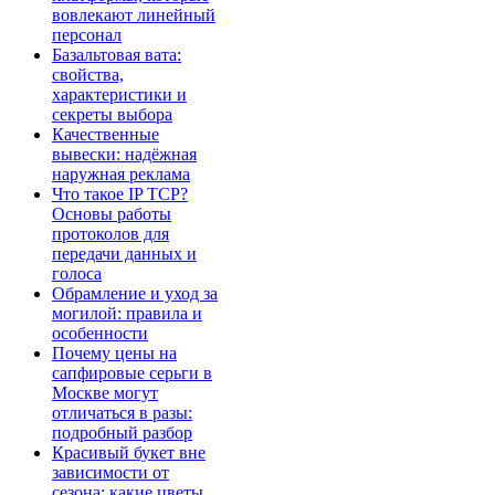
вовлекают линейный
персонал
Базальтовая вата:
свойства,
характеристики и
секреты выбора
Качественные
вывески: надёжная
наружная реклама
Что такое IP TCP?
Основы работы
протоколов для
передачи данных и
голоса
Обрамление и уход за
могилой: правила и
особенности
Почему цены на
сапфировые серьги в
Москве могут
отличаться в разы:
подробный разбор
Красивый букет вне
зависимости от
сезона: какие цветы