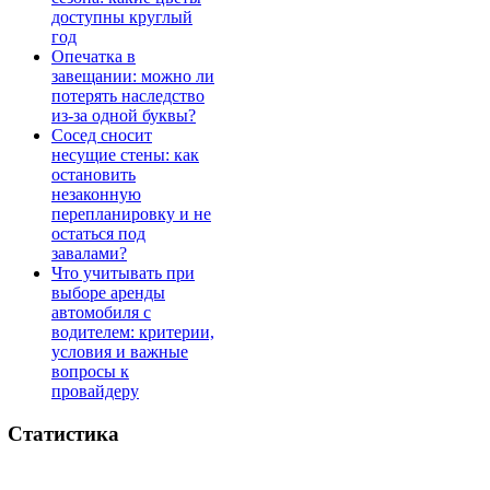
доступны круглый
год
Опечатка в
завещании: можно ли
потерять наследство
из-за одной буквы?
Сосед сносит
несущие стены: как
остановить
незаконную
перепланировку и не
остаться под
завалами?
Что учитывать при
выборе аренды
автомобиля с
водителем: критерии,
условия и важные
вопросы к
провайдеру
Статистика