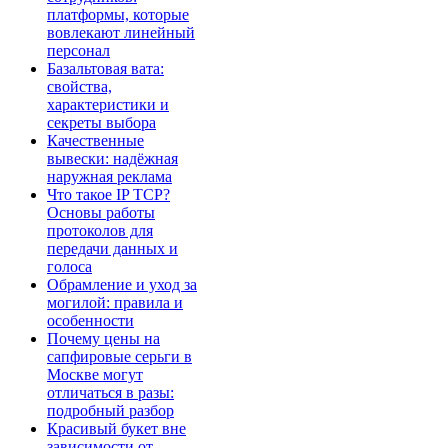
платформы, которые
вовлекают линейный
персонал
Базальтовая вата:
свойства,
характеристики и
секреты выбора
Качественные
вывески: надёжная
наружная реклама
Что такое IP TCP?
Основы работы
протоколов для
передачи данных и
голоса
Обрамление и уход за
могилой: правила и
особенности
Почему цены на
сапфировые серьги в
Москве могут
отличаться в разы:
подробный разбор
Красивый букет вне
зависимости от