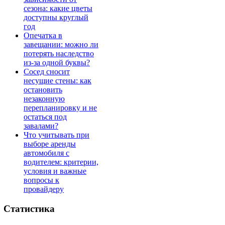
сезона: какие цветы
доступны круглый
год
Опечатка в
завещании: можно ли
потерять наследство
из-за одной буквы?
Сосед сносит
несущие стены: как
остановить
незаконную
перепланировку и не
остаться под
завалами?
Что учитывать при
выборе аренды
автомобиля с
водителем: критерии,
условия и важные
вопросы к
провайдеру
Статистика