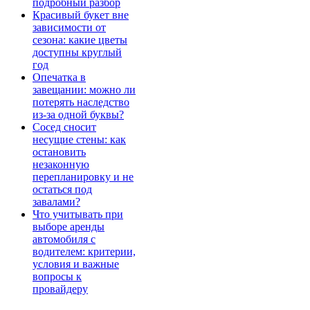
подробный разбор
Красивый букет вне
зависимости от
сезона: какие цветы
доступны круглый
год
Опечатка в
завещании: можно ли
потерять наследство
из-за одной буквы?
Сосед сносит
несущие стены: как
остановить
незаконную
перепланировку и не
остаться под
завалами?
Что учитывать при
выборе аренды
автомобиля с
водителем: критерии,
условия и важные
вопросы к
провайдеру