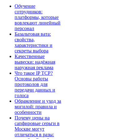
Обучение
сотрудников:
платформы, которые
вовлекают линейный
персонал
Базальтовая вата:
свойства,
характеристики и
секреты выбора
Качественные
вывески: надёжная
наружная реклама
Что такое IP TCP?
Основы работы
протоколов для
передачи данных и
голоса
Обрамление и уход за
могилой: правила и
особенности
Почему цены на
сапфировые серьги в
Москве могут
отличаться в разы: