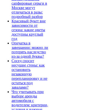
сапфировые серьги в
Москве могут
отличаться в разы:
подробный разбор
Красивый букет вне
зависимости от
сезона: какие цветы
доступны круглый
год
Опечатка в
завещании: можно ли
потерять наследство
из-за одной буквы?
Сосед сносит
несущие стены: как
остановить
незаконную
перепланировку и не
остаться под
завалами?
Что учитывать при
выборе аренды
автомобиля с
водителем: критерии,
условия и важные