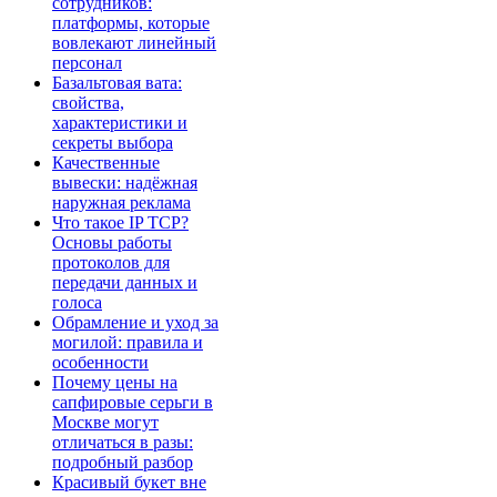
сотрудников:
платформы, которые
вовлекают линейный
персонал
Базальтовая вата:
свойства,
характеристики и
секреты выбора
Качественные
вывески: надёжная
наружная реклама
Что такое IP TCP?
Основы работы
протоколов для
передачи данных и
голоса
Обрамление и уход за
могилой: правила и
особенности
Почему цены на
сапфировые серьги в
Москве могут
отличаться в разы:
подробный разбор
Красивый букет вне