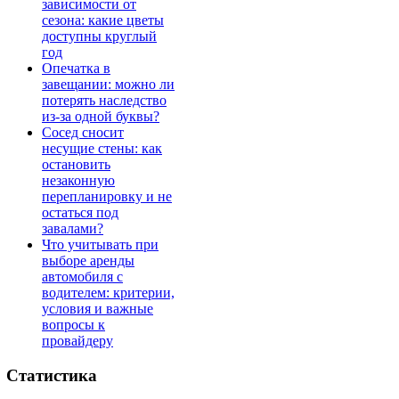
зависимости от
сезона: какие цветы
доступны круглый
год
Опечатка в
завещании: можно ли
потерять наследство
из-за одной буквы?
Сосед сносит
несущие стены: как
остановить
незаконную
перепланировку и не
остаться под
завалами?
Что учитывать при
выборе аренды
автомобиля с
водителем: критерии,
условия и важные
вопросы к
провайдеру
Статистика