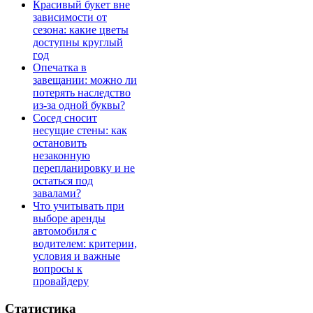
Красивый букет вне
зависимости от
сезона: какие цветы
доступны круглый
год
Опечатка в
завещании: можно ли
потерять наследство
из-за одной буквы?
Сосед сносит
несущие стены: как
остановить
незаконную
перепланировку и не
остаться под
завалами?
Что учитывать при
выборе аренды
автомобиля с
водителем: критерии,
условия и важные
вопросы к
провайдеру
Статистика