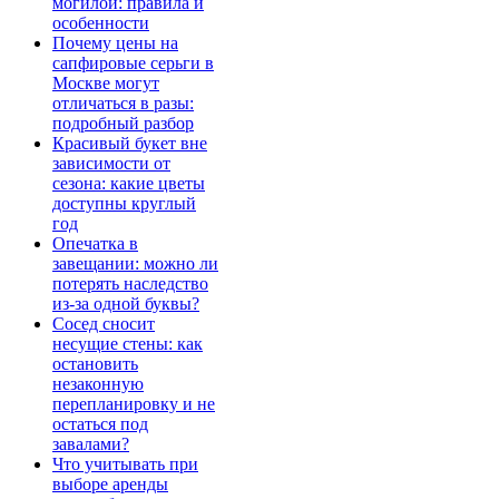
могилой: правила и
особенности
Почему цены на
сапфировые серьги в
Москве могут
отличаться в разы:
подробный разбор
Красивый букет вне
зависимости от
сезона: какие цветы
доступны круглый
год
Опечатка в
завещании: можно ли
потерять наследство
из-за одной буквы?
Сосед сносит
несущие стены: как
остановить
незаконную
перепланировку и не
остаться под
завалами?
Что учитывать при
выборе аренды