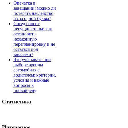
Опечатка в
завещании: можно ли
потерять наследство
из-за одной буквы?
Сосед сносит
несущие стены: как
остановить
незаконную
перепланировку и не
остаться под
завалами?
Что учитывать при
выборе аренды
автомобиля с
водителем: критерии,
условия и важные
вопросы к
провайдеру
Статистика
Интересное