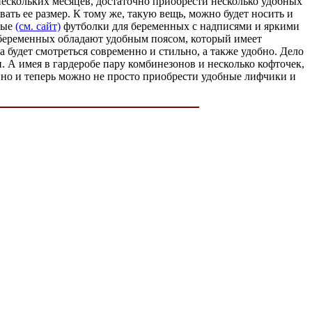
 нескольких месяцев, достаточно приобрести несколько удобных
ать ее размер. К тому же, такую вещь, можно будет носить и
ные
(см. сайт)
футболки для беременных с надписями и яркими
ля беременных обладают удобным поясом, который имеет
 будет смотреться современно и стильно, а также удобно. Дело
. А имея в гардеробе пару комбинезонов и несколько кофточек,
пно и теперь можно не просто приобрести удобные лифчики и