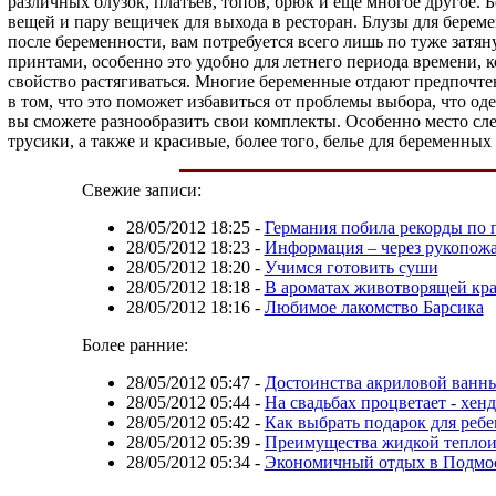
различных блузок, платьев, топов, брюк и еще многое другое. 
вещей и пару вещичек для выхода в ресторан. Блузы для береме
после беременности, вам потребуется всего лишь по туже затя
принтами, особенно это удобно для летнего периода времени, 
свойство растягиваться. Многие беременные отдают предпочтен
в том, что это поможет избавиться от проблемы выбора, что од
вы сможете разнообразить свои комплекты. Особенно место сле
трусики, а также и красивые, более того, белье для беременны
Свежие записи:
28/05/2012 18:25
-
Германия побила рекорды по 
28/05/2012 18:23
-
Информация – через рукопож
28/05/2012 18:20
-
Учимся готовить суши
28/05/2012 18:18
-
В ароматах животворящей кр
28/05/2012 18:16
-
Любимое лакомство Барсика
Более ранние:
28/05/2012 05:47
-
Достоинства акриловой ванн
28/05/2012 05:44
-
На свадьбах процветает - хен
28/05/2012 05:42
-
Как выбрать подарок для ребе
28/05/2012 05:39
-
Преимущества жидкой тепло
28/05/2012 05:34
-
Экономичный отдых в Подмо