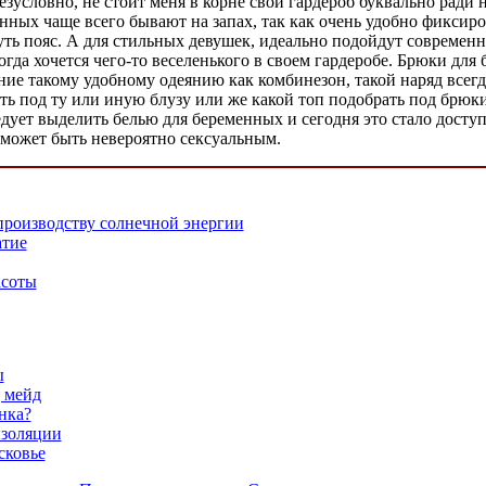
Безусловно, не стоит меня в корне свой гардероб буквально ради
нных чаще всего бывают на запах, так как очень удобно фиксиров
нуть пояс. А для стильных девушек, идеально подойдут современ
когда хочется чего-то веселенького в своем гардеробе. Брюки д
ие такому удобному одеянию как комбинезон, такой наряд всегда
еть под ту или иную блузу или же какой топ подобрать под брюки
дует выделить белью для беременных и сегодня это стало досту
х может быть невероятно сексуальным.
производству солнечной энергии
атие
асоты
ы
д мейд
нка?
изоляции
сковье