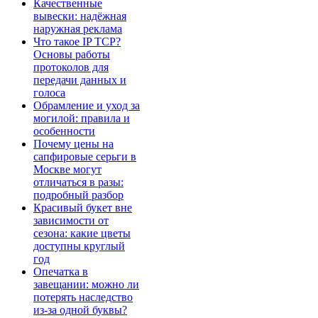
Качественные
вывески: надёжная
наружная реклама
Что такое IP TCP?
Основы работы
протоколов для
передачи данных и
голоса
Обрамление и уход за
могилой: правила и
особенности
Почему цены на
сапфировые серьги в
Москве могут
отличаться в разы:
подробный разбор
Красивый букет вне
зависимости от
сезона: какие цветы
доступны круглый
год
Опечатка в
завещании: можно ли
потерять наследство
из-за одной буквы?