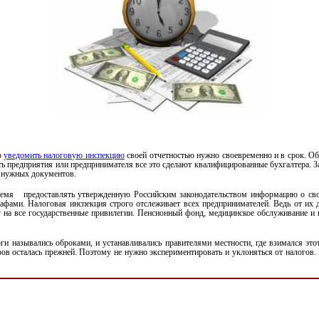
о
уведомить налоговую инспекцию
своей отчетностью нужно своевременно и в срок. Об
ть предприятия или предпринимателя все это сделают квалифицированные бухгалтера. З
и нужных документов.
ремя
предоставлять утвержденную Российским законодательством информацию о своей
фами. Налоговая инспекция строго отслеживает всех предпринимателей. Ведь от их де
 на все государственные привилегии. Пенсионный фонд, медицинское обслуживание и 
ги назывались оброками, и устанавливались правителями местности, где взимался это
боров осталась прежней. Поэтому не нужно экспериментировать и уклоняться от налогов