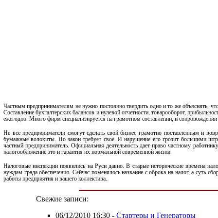
Частным предпринимателям не нужно постоянно твердить одно и то же объяснять, чт
Составление бухгалтерских балансов и нулевой отчетности, товарооборот, прибыльнос
ежегодно. Много фирм специализируется на грамотном составлении, и сопровождени
Не все предприниматели смогут сделать свой бизнес грамотно поставленным и вов
бумажные волокиты. Но закон требует свое. И нарушение его грозит большими штра
частный предприниматель. Официальная деятельность дает право частному работнику
налогообложение это и гарантия их нормальной современной жизни.
Налоговые инспекции появились на Руси давно. В старые исторические времена нало
нуждам града обеспечения. Сейчас поменялось название с оброка на налог, а суть с
работы предприятия и вашего коллектива.
Свежие записи:
06/12/2010 16:30
-
Стартеры и Генераторы