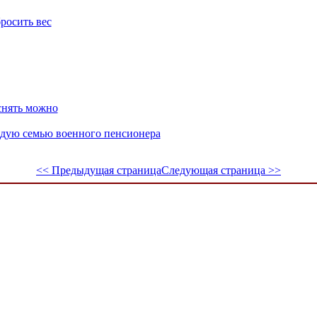
бросить вес
снять можно
ждую семью военного пенсионера
<< Предыдущая страница
Следующая страница >>