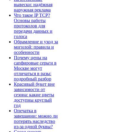
вывески: надёжная
наружная реклама
Что такое IP TCP?
Основы работы
протоколов для
передачи данных и
голоса
Обрамление и уход за
могилой: правила и
особенности
Почему цены на
сапфировые серьги в
Москве могут
отличаться в разы:
подробный разбор
Красивый букет вне
зависимости от
сезона: какие цветы
доступны круглый
год
Опечатка в
завещании: можно ли
потерять наследство
из-за одной буквы?
Сосед сносит