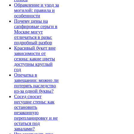
Обрамление и уход за
могилой: правила и
особенности
Почему цены на
сапфировые серьги в
Москве могут
отличаться в разы:
подробный разбор
Красивый букет вне
зависимости от
сезона: какие цветы
доступны круглый
год
Опечатка в
завещании: можно ли
потерять наследство
из-за одной буквы?
Сосед сносит
несущие стены: как
остановить
незаконную
перепланировку и не
остаться под
завалами?