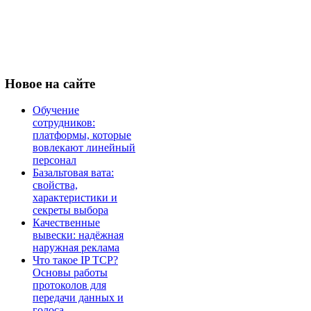
Новое
на сайте
Обучение
сотрудников:
платформы, которые
вовлекают линейный
персонал
Базальтовая вата:
свойства,
характеристики и
секреты выбора
Качественные
вывески: надёжная
наружная реклама
Что такое IP TCP?
Основы работы
протоколов для
передачи данных и
голоса