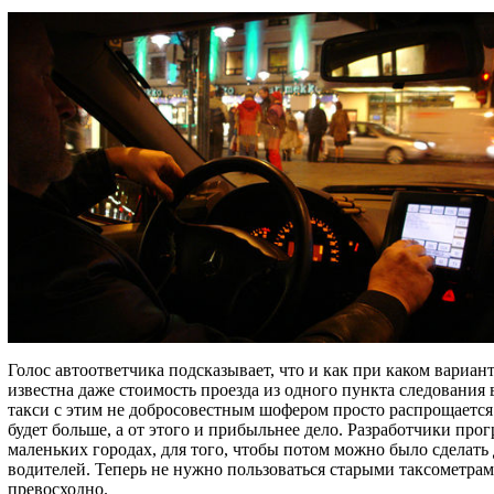
Голос автоответчика подсказывает, что и как при каком вари
известна даже стоимость проезда из одного пункта следования 
такси с этим не добросовестным шофером просто распрощается.
будет больше, а от этого и прибыльнее дело. Разработчики пр
маленьких городах, для того, чтобы потом можно было сделать
водителей. Теперь не нужно пользоваться старыми таксометра
превосходно.