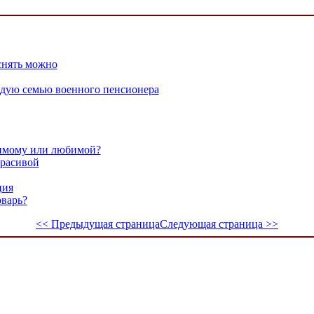
снять можно
ждую семью военного пенсионера
бимому или любимой?
красивой
ция
оварь?
<< Предыдущая страница
Следующая страница >>