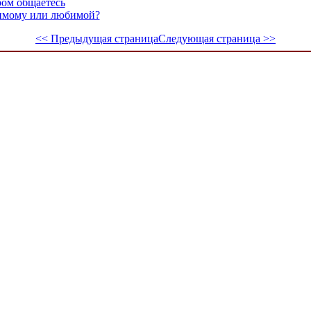
ром общаетесь
бимому или любимой?
<< Предыдущая страница
Следующая страница >>