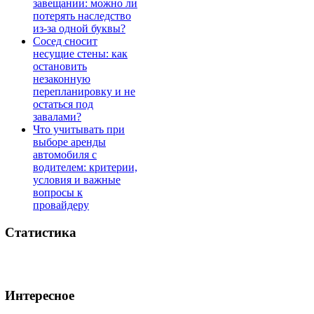
завещании: можно ли
потерять наследство
из-за одной буквы?
Сосед сносит
несущие стены: как
остановить
незаконную
перепланировку и не
остаться под
завалами?
Что учитывать при
выборе аренды
автомобиля с
водителем: критерии,
условия и важные
вопросы к
провайдеру
Статистика
Интересное