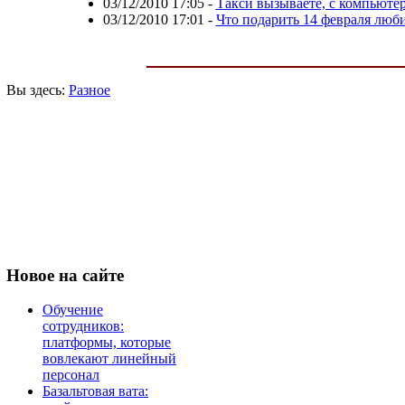
03/12/2010 17:05
-
Такси вызываете, с компьюте
03/12/2010 17:01
-
Что подарить 14 февраля лю
Вы здесь:
Разное
Новое
на сайте
Обучение
сотрудников:
платформы, которые
вовлекают линейный
персонал
Базальтовая вата: