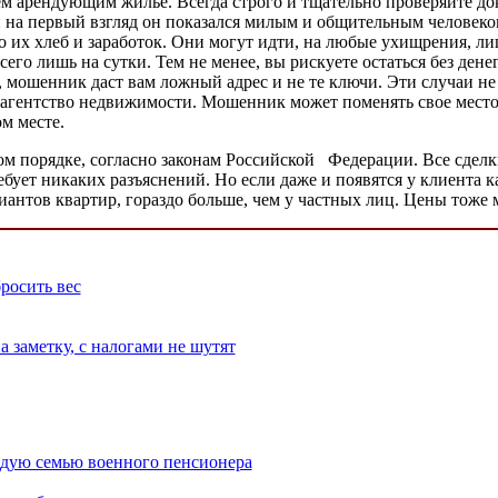
ем арендующим жильё. Всегда строго и тщательно проверяйте до
и на первый взгляд он показался милым и общительным человек
о их хлеб и заработок. Они могут идти, на любые ухищрения, л
его лишь на сутки. Тем не менее, вы рискуете остаться без дене
 мошенник даст вам ложный адрес и не те ключи. Эти случаи не
 агентство недвижимости. Мошенник может поменять свое место 
ом месте.
ном порядке, согласно законам Российской Федерации. Все сде
ебует никаких разъяснений. Но если даже и появятся у клиента 
вариантов квартир, гораздо больше, чем у частных лиц. Цены то
бросить вес
 заметку, с налогами не шутят
ждую семью военного пенсионера