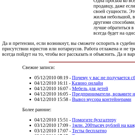
Одна просьба ко вс
продавцу, даже есл
своей сущности. Эт
жилья небольшой, вс
другими способами,
лучше обратиться в
всегда будет на одн
Да и претензии, если возникнут, вы сможете оспорить в судеб
присутствии юристов или нотариусов. Работа отлажена и не тр
всегда пойдут на то, чтобы все рассказать и объяснить. Да и 
Свежие записи:
05/12/2010 08:19
-
Почему у вас не получается с
04/12/2010 16:11
-
Казино онлайн
04/12/2010 16:07
-
Мебель для детей
04/12/2010 16:05
-
Предприниматели, возьмите на
04/12/2010 15:58
-
Вывоз мусора контейнерами
Более ранние:
04/12/2010 15:51
-
Помогите бухгалтеру
03/12/2010 17:09
-
1млн. 200тысяч рублей на ка
03/12/2010 17:07
-
Тесты бесплатно