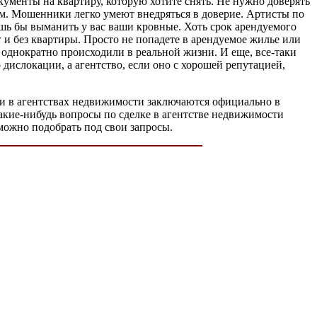
кументы на квартиру, которую хотите снять. Не нужно доверять
ом. Мошенники легко умеют внедряться в доверие. Артисты по
ишь бы выманить у вас ваши кровные. Хоть срок арендуемого
г и без квартиры. Просто не попадете в арендуемое жилье или
 однократно происходили в реальной жизни. И еще, все-таки
дислокации, а агентство, если оно с хорошей репутацией,
лки в агентствах недвижимости заключаются официально в
какие-нибудь вопросы по сделке в агентстве недвижимости
же можно подобрать под свои запросы.