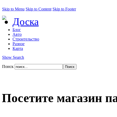
Skip to Menu
Skip to Content
Skip to Footer
Доска
Блог
Авто
Строительство
Разное
Карта
Show Search
Поиск
Посетите магазин 