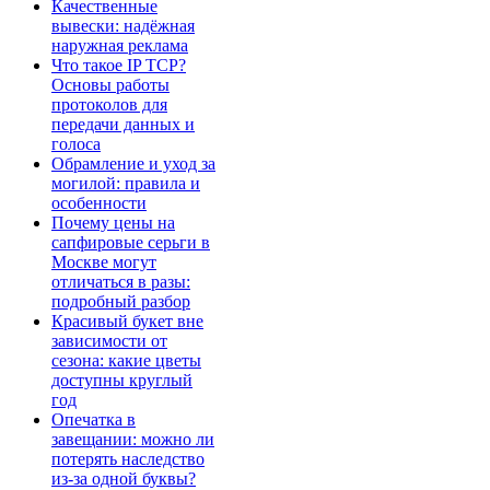
Качественные
вывески: надёжная
наружная реклама
Что такое IP TCP?
Основы работы
протоколов для
передачи данных и
голоса
Обрамление и уход за
могилой: правила и
особенности
Почему цены на
сапфировые серьги в
Москве могут
отличаться в разы:
подробный разбор
Красивый букет вне
зависимости от
сезона: какие цветы
доступны круглый
год
Опечатка в
завещании: можно ли
потерять наследство
из-за одной буквы?