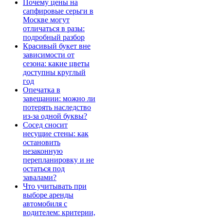
Почему цены на
сапфировые серьги в
Москве могут
отличаться в разы:
подробный разбор
Красивый букет вне
зависимости от
сезона: какие цветы
доступны круглый
год
Опечатка в
завещании: можно ли
потерять наследство
из-за одной буквы?
Сосед сносит
несущие стены: как
остановить
незаконную
перепланировку и не
остаться под
завалами?
Что учитывать при
выборе аренды
автомобиля с
водителем: критерии,