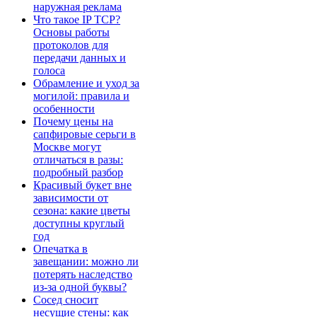
наружная реклама
Что такое IP TCP?
Основы работы
протоколов для
передачи данных и
голоса
Обрамление и уход за
могилой: правила и
особенности
Почему цены на
сапфировые серьги в
Москве могут
отличаться в разы:
подробный разбор
Красивый букет вне
зависимости от
сезона: какие цветы
доступны круглый
год
Опечатка в
завещании: можно ли
потерять наследство
из-за одной буквы?
Сосед сносит
несущие стены: как