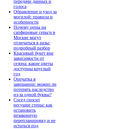
передачи данных и
голоса
Обрамление и уход за
могилой: правила и
особенности
Почему цены на
сапфировые серьги в
Москве могут
отличаться в разы:
подробный разбор
Красивый букет вне
зависимости от
сезона: какие цветы
доступны круглый
год
Опечатка в
завещании: можно ли
потерять наследство
из-за одной буквы?
Сосед сносит
несущие стены: как
остановить
незаконную
перепланировку и не
остаться под