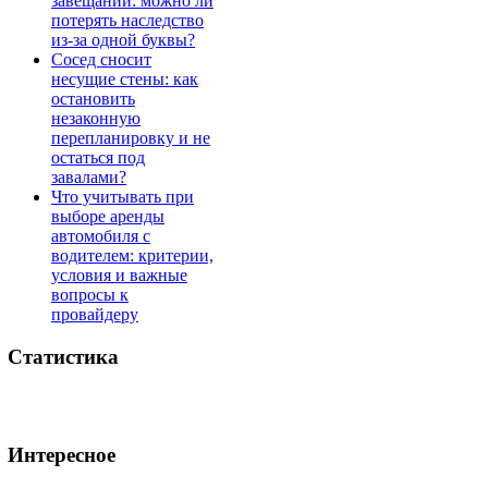
завещании: можно ли
потерять наследство
из-за одной буквы?
Сосед сносит
несущие стены: как
остановить
незаконную
перепланировку и не
остаться под
завалами?
Что учитывать при
выборе аренды
автомобиля с
водителем: критерии,
условия и важные
вопросы к
провайдеру
Статистика
Интересное