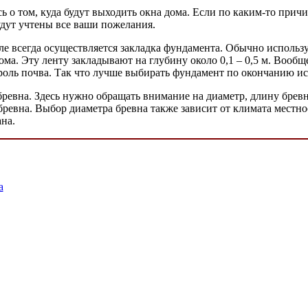
ь о том, куда будут выходить окна дома. Если по каким-то при
удут учтены все ваши пожелания.
ачале всегда осуществляется закладка фундамента. Обычно испо
ма. Эту ленту закладывают на глубину около 0,1 – 0,5 м. Вооб
 роль почва. Так что лучше выбирать фундамент по окончанию и
ревна. Здесь нужно обращать внимание на диаметр, длину бревн
 бревна. Выбор диаметра бревна также зависит от климата местн
на.
а