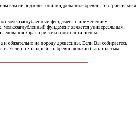
чинам вам не подходит оцилиндрованное бревно, то строительная
льзуют мелкозаглубленный фундамент с применением
ще, мелкозаглубленный фундамент является универсальным.
сследования характеристики плотности почвы.
а и обязательно на породу древесины. Если Вы собираетесь
ости. Если он холодный, то бревно должно быть толстым.