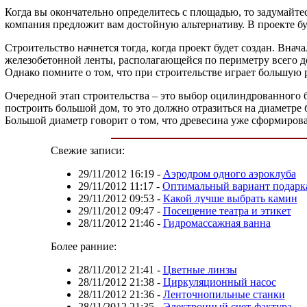
Когда вы окончательно определитесь с площадью, то задумайтес
компания предложит вам достойную альтернативу. В проекте б
Строительство начнется тогда, когда проект будет создан. Вн
железобетонной ленты, располагающейся по периметру всего до
Однако помните о том, что при строительстве играет большую
Очередной этап строительства – это выбор оцилиндрованного б
построить большой дом, то это должно отразиться на диаметре
Большой диаметр говорит о том, что древесина уже сформирова
Свежие записи:
29/11/2012 16:19
-
Аэродром одного аэроклуба
29/11/2012 11:17
-
Оптимальный вариант подарк
29/11/2012 09:53
-
Какой лучше выбрать камин
29/11/2012 09:47
-
Посещение театра и этикет
28/11/2012 21:46
-
Гидромассажная ванна
Более ранние:
28/11/2012 21:41
-
Цветные линзы
28/11/2012 21:38
-
Циркуляционный насос
28/11/2012 21:36
-
Ленточнопильные станки
28/11/2012 21:35
-
Электронный счет-фактура