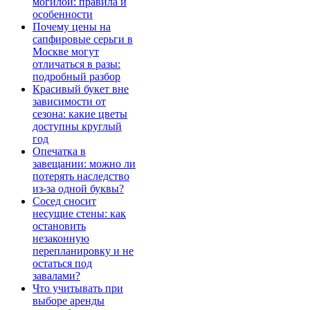
могилой: правила и
особенности
Почему цены на
сапфировые серьги в
Москве могут
отличаться в разы:
подробный разбор
Красивый букет вне
зависимости от
сезона: какие цветы
доступны круглый
год
Опечатка в
завещании: можно ли
потерять наследство
из-за одной буквы?
Сосед сносит
несущие стены: как
остановить
незаконную
перепланировку и не
остаться под
завалами?
Что учитывать при
выборе аренды