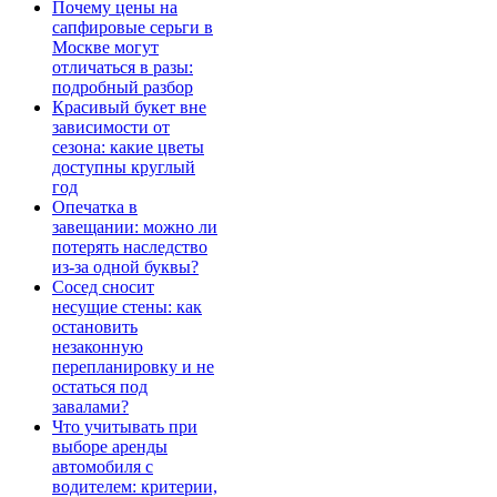
Почему цены на
сапфировые серьги в
Москве могут
отличаться в разы:
подробный разбор
Красивый букет вне
зависимости от
сезона: какие цветы
доступны круглый
год
Опечатка в
завещании: можно ли
потерять наследство
из-за одной буквы?
Сосед сносит
несущие стены: как
остановить
незаконную
перепланировку и не
остаться под
завалами?
Что учитывать при
выборе аренды
автомобиля с
водителем: критерии,