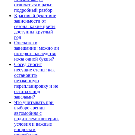
отличаться в разы:
подробный разбор
Красивый букет вне
зависимости от
сезона: какие цветы
доступны круглый
год
Опечатка в
завещании: можно ли
потерять наследство
из-за одной буквы?
Сосед сносит
несущие стены: как
остановить
незаконную
перепланировку и не
остаться под
завалами?
Что учитывать при
выборе аренды
автомобиля с
водителем: критерии,
условия и важные
вопросы к
провайдеру