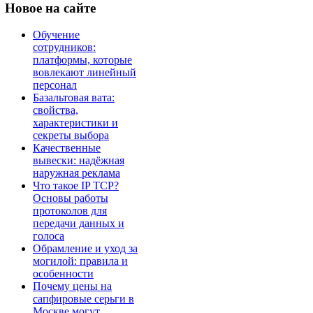
Новое
на сайте
Обучение
сотрудников:
платформы, которые
вовлекают линейный
персонал
Базальтовая вата:
свойства,
характеристики и
секреты выбора
Качественные
вывески: надёжная
наружная реклама
Что такое IP TCP?
Основы работы
протоколов для
передачи данных и
голоса
Обрамление и уход за
могилой: правила и
особенности
Почему цены на
сапфировые серьги в
Москве могут