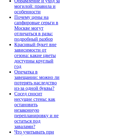
Обрамление и уход за
могилой: правила и
особенности
Почему цены на
сапфировые серьги в
Москве могут
отличаться в разы:
подробный разбор
Красивый букет вне
зависимости от
сезона: какие цветы
доступны круглый
год
Опечатка в
завещании: можно ли
потерять наследство
из-за одной буквы?
Сосед сносит
несущие стены: как
остановить
незаконную
перепланировку и не
остаться под
завалами?
Что учитывать при