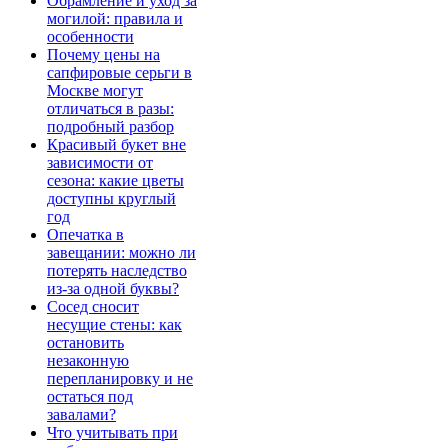
Обрамление и уход за
могилой: правила и
особенности
Почему цены на
сапфировые серьги в
Москве могут
отличаться в разы:
подробный разбор
Красивый букет вне
зависимости от
сезона: какие цветы
доступны круглый
год
Опечатка в
завещании: можно ли
потерять наследство
из-за одной буквы?
Сосед сносит
несущие стены: как
остановить
незаконную
перепланировку и не
остаться под
завалами?
Что учитывать при