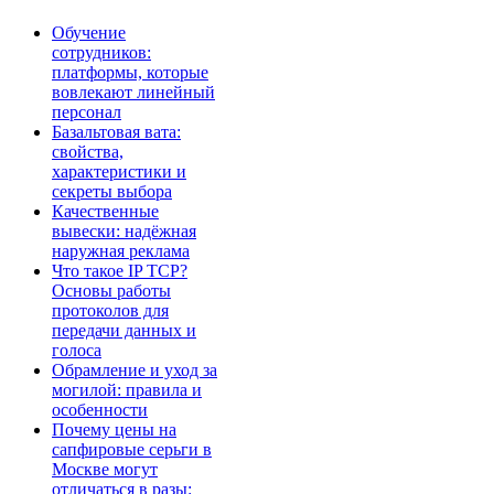
Обучение
сотрудников:
платформы, которые
вовлекают линейный
персонал
Базальтовая вата:
свойства,
характеристики и
секреты выбора
Качественные
вывески: надёжная
наружная реклама
Что такое IP TCP?
Основы работы
протоколов для
передачи данных и
голоса
Обрамление и уход за
могилой: правила и
особенности
Почему цены на
сапфировые серьги в
Москве могут
отличаться в разы: