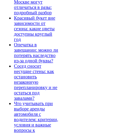
Москве могут
отличаться в разы:
подробный разбор
Красивый букет вне
зависимости от
сезона: какие цветы
доступны круглый
год
Опечатка в
завещании: можно ли
потерять наследство
из-за одной буквы?
Сосед сносит
несущие стены: как
остановить
незаконную
перепланировку и не
остаться под
завалами?
Что учитывать при
выборе аренды
автомобиля с
водителем: критерии,
условия и важные
вопросы к