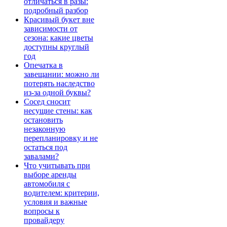
отличаться в разы:
подробный разбор
Красивый букет вне
зависимости от
сезона: какие цветы
доступны круглый
год
Опечатка в
завещании: можно ли
потерять наследство
из-за одной буквы?
Сосед сносит
несущие стены: как
остановить
незаконную
перепланировку и не
остаться под
завалами?
Что учитывать при
выборе аренды
автомобиля с
водителем: критерии,
условия и важные
вопросы к
провайдеру