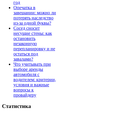
год
Опечатка в
завещании: можно ли
потерять наследство
из-за одной буквы?
Сосед сносит
несущие стены: как
остановить
незаконную
перепланировку и не
остаться под
завалами?
Что учитывать при
выборе аренды
автомобиля с
водителем: критерии,
условия и важные
вопросы к
провайдеру
Статистика