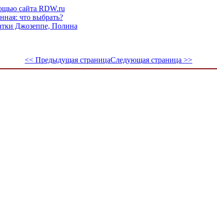
мощью сайта RDW.ru
нная: что выбрать?
атки Джозеппе, Полина
<< Предыдущая страница
Следующая страница >>