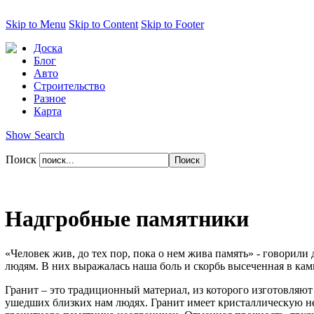
Skip to Menu
Skip to Content
Skip to Footer
Доска
Блог
Авто
Строительство
Разное
Карта
Show Search
Поиск
Надгробные памятники
«Человек жив, до тех пор, пока о нем жива память» - говорили
людям. В них выражалась наша боль и скорбь высеченная в кам
Гранит – это традиционный материал, из которого изготовляют
ушедших близких нам людях. Гранит имеет кристаллическую н