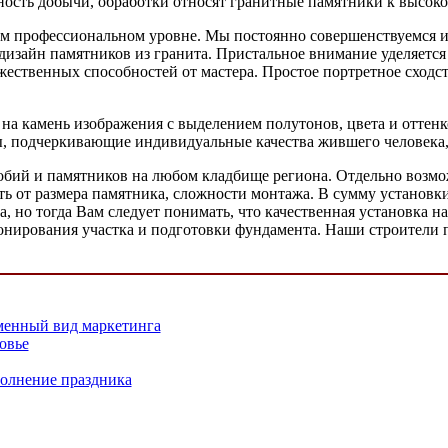
ность добычи, обработки относят гранитные памятники к высоко
м профессиональном уровне. Мы постоянно совершенствуемся и р
зайн памятников из гранита. Пристальное внимание уделяется 
ожественных способностей от мастера. Простое портретное сходс
на камень изображения с выделением полутонов, цвета и оттенк
, подчеркивающие индивидуальные качества жившего человека, 
обий и памятников на любом кладбище региона. Отдельно возмож
еть от размера памятника, сложности монтажа. В сумму установк
, но тогда Вам следует понимать, что качественная установка 
етонирования участка и подготовки фундамента. Наши строители
еменный вид маркетинга
овье
полнение праздника