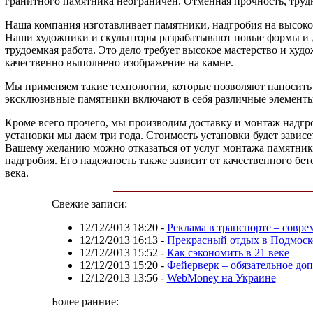
гранитного памятника неограничен. Отменная прочность, труд
Наша компания изготавливает памятники, надгробия на высоко
Наши художники и скульпторы разрабатывают новые формы и ди
трудоемкая работа. Это дело требует высокое мастерство и худ
качественно выполнено изображение на камне.
Мы применяем такие технологии, которые позволяют наносить 
эксклюзивные памятники включают в себя различные элементы
Кроме всего прочего, мы производим доставку и монтаж надгр
установки мы даем три года. Стоимость установки будет завис
Вашему желанию можно отказаться от услуг монтажа памятника
надгробия. Его надежность также зависит от качественного б
века.
Свежие записи:
12/12/2013 18:20
-
Реклама в транспорте – совр
12/12/2013 16:13
-
Прекрасный отдых в Подмоск
12/12/2013 15:52
-
Как сэкономить в 21 веке
12/12/2013 15:20
-
Фейерверк – обязательное до
12/12/2013 13:56
-
WebMoney на Украине
Более ранние: