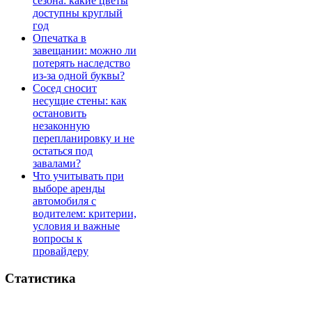
сезона: какие цветы
доступны круглый
год
Опечатка в
завещании: можно ли
потерять наследство
из-за одной буквы?
Сосед сносит
несущие стены: как
остановить
незаконную
перепланировку и не
остаться под
завалами?
Что учитывать при
выборе аренды
автомобиля с
водителем: критерии,
условия и важные
вопросы к
провайдеру
Статистика