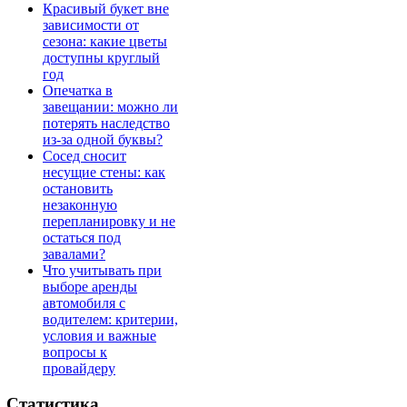
Красивый букет вне
зависимости от
сезона: какие цветы
доступны круглый
год
Опечатка в
завещании: можно ли
потерять наследство
из-за одной буквы?
Сосед сносит
несущие стены: как
остановить
незаконную
перепланировку и не
остаться под
завалами?
Что учитывать при
выборе аренды
автомобиля с
водителем: критерии,
условия и важные
вопросы к
провайдеру
Статистика