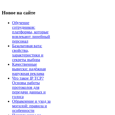
Новое
на сайте
Обучение
сотрудников:
платформы, которые
вовлекают линейный
персонал
Базальтовая вата:
свойства,
характеристики и
секреты выбора
Качественные
вывески: надёжная
наружная реклама
Что такое IP TCP?
Основы работы
протоколов для
передачи данных и
голоса
Обрамление и уход за
могилой: правила и
особенности