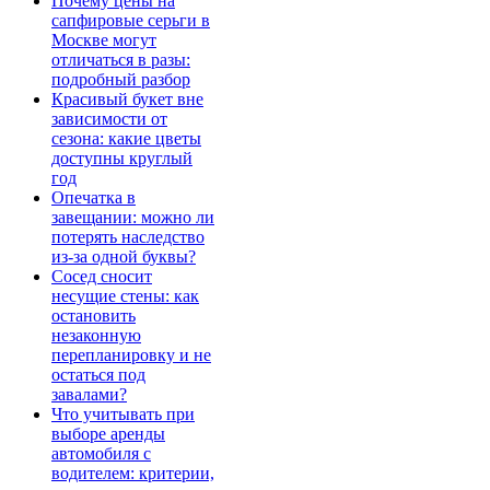
Почему цены на
сапфировые серьги в
Москве могут
отличаться в разы:
подробный разбор
Красивый букет вне
зависимости от
сезона: какие цветы
доступны круглый
год
Опечатка в
завещании: можно ли
потерять наследство
из-за одной буквы?
Сосед сносит
несущие стены: как
остановить
незаконную
перепланировку и не
остаться под
завалами?
Что учитывать при
выборе аренды
автомобиля с
водителем: критерии,