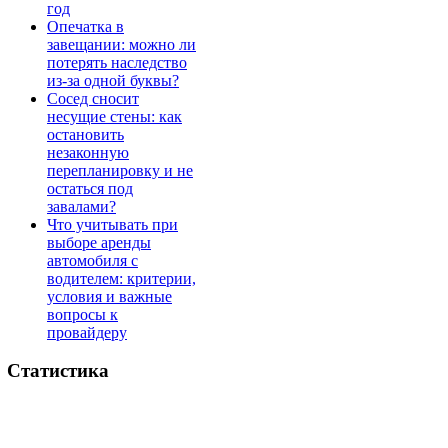
год
Опечатка в
завещании: можно ли
потерять наследство
из-за одной буквы?
Сосед сносит
несущие стены: как
остановить
незаконную
перепланировку и не
остаться под
завалами?
Что учитывать при
выборе аренды
автомобиля с
водителем: критерии,
условия и важные
вопросы к
провайдеру
Статистика