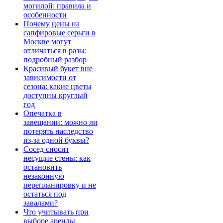
могилой: правила и
особенности
Почему цены на
сапфировые серьги в
Москве могут
отличаться в разы:
подробный разбор
Красивый букет вне
зависимости от
сезона: какие цветы
доступны круглый
год
Опечатка в
завещании: можно ли
потерять наследство
из-за одной буквы?
Сосед сносит
несущие стены: как
остановить
незаконную
перепланировку и не
остаться под
завалами?
Что учитывать при
выборе аренды