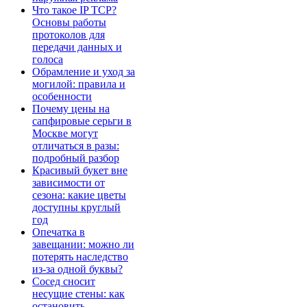
Что такое IP TCP?
Основы работы
протоколов для
передачи данных и
голоса
Обрамление и уход за
могилой: правила и
особенности
Почему цены на
сапфировые серьги в
Москве могут
отличаться в разы:
подробный разбор
Красивый букет вне
зависимости от
сезона: какие цветы
доступны круглый
год
Опечатка в
завещании: можно ли
потерять наследство
из-за одной буквы?
Сосед сносит
несущие стены: как
остановить