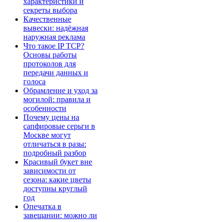
характеристики и
секреты выбора
Качественные
вывески: надёжная
наружная реклама
Что такое IP TCP?
Основы работы
протоколов для
передачи данных и
голоса
Обрамление и уход за
могилой: правила и
особенности
Почему цены на
сапфировые серьги в
Москве могут
отличаться в разы:
подробный разбор
Красивый букет вне
зависимости от
сезона: какие цветы
доступны круглый
год
Опечатка в
завещании: можно ли