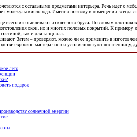
четаются с остальными предметами интерьера. Речь идет о ме
ает молекулы кислорода. Именно поэтому в помещении всегда ст
ще всего изготавливают из клееного бруса. По словам плотников
зготовления окон, но и многих половых покрытий. К примеру, ес
гостиной, так и для танцпола.
шивают. Затем – проверяют, можно ли ее применить в изготовлен
одстве евроокон мастера часто-густо используют лиственницу, ду
кое лето
 женщин
тки?
овать подарок
производству солнечной энергии
атие
асоты