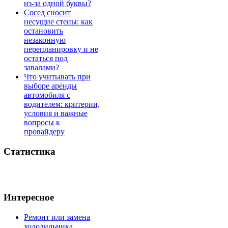
из-за одной буквы?
Сосед сносит
несущие стены: как
остановить
незаконную
перепланировку и не
остаться под
завалами?
Что учитывать при
выборе аренды
автомобиля с
водителем: критерии,
условия и важные
вопросы к
провайдеру
Статистика
Интересное
Ремонт или замена
холодильника