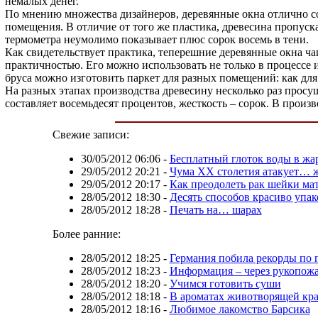
немалых денег.
По мнению множества дизайнеров, деревянные окна отлично со
помещения. В отличие от того же пластика, древесина пропуск
термометра неумолимо показывает плюс сорок восемь в тени.
Как свидетельствует практика, теперешние деревянные окна ча
практичностью. Его можно использовать не только в процессе и
бруса можно изготовить паркет для разных помещений: как для 
На разных этапах производства древесину несколько раз просу
составляет восемьдесят процентов, жесткость – сорок. В произв
Свежие записи:
30/05/2012 06:06
-
Бесплатный глоток воды в жар
29/05/2012 20:21
-
Чума ХХ столетия атакует…
29/05/2012 20:17
-
Как преодолеть рак шейки ма
28/05/2012 18:30
-
Десять способов красиво упак
28/05/2012 18:28
-
Печать на… шарах
Более ранние:
28/05/2012 18:25
-
Германия побила рекорды по 
28/05/2012 18:23
-
Информация – через рукопож
28/05/2012 18:20
-
Учимся готовить суши
28/05/2012 18:18
-
В ароматах животворящей кр
28/05/2012 18:16
-
Любимое лакомство Барсика