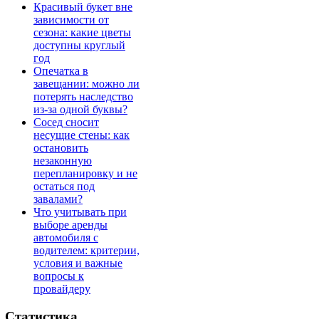
Красивый букет вне
зависимости от
сезона: какие цветы
доступны круглый
год
Опечатка в
завещании: можно ли
потерять наследство
из-за одной буквы?
Сосед сносит
несущие стены: как
остановить
незаконную
перепланировку и не
остаться под
завалами?
Что учитывать при
выборе аренды
автомобиля с
водителем: критерии,
условия и важные
вопросы к
провайдеру
Статистика