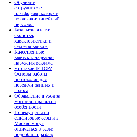
Обучение
сотрудников:
платформы, которые
вовлекают линейный
персонал
Базальтовая вата:
свойства,
характеристики и
секреты выбора
Качественные
вывески: надёжная
наружная реклама
Что такое IP TCP?
Основы работы
протоколов для
передачи данных и
голоса
Обрамление и уход за
могилой: правила и
особенности
Почему цены на
сапфировые серьги в
Москве могут
отличаться в разы:
подробный разбор