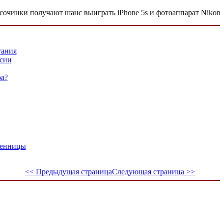
сочинки получают шанс выиграть iPhone 5s и фотоаппарат Nikon
тания
ссии
ра?
венницы
<< Предыдущая страница
Следующая страница >>