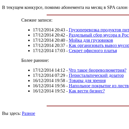
В текущем конкурсе, помимо абонемента на месяц в SPA салон 
Свежие записи:
17/12/2014 20:43
-
Грузоперевозка продуктов пи
17/12/2014 20:42
-
Раздельный сбор мусора в Ро
17/12/2014 20:40
-
Мойка для грузовиков
17/12/2014 20:37
-
Как организовать вывоз мусо
17/12/2014 17:03
-
Секрет офисного платья
Более ранние:
17/12/2014 14:12
-
Что такое биореволюметрия?
17/12/2014 07:29
-
Перистальтический дозатор
16/12/2014 19:58
-
Товары для зрения
16/12/2014 19:56
-
Напольное покрытие из лист
16/12/2014 19:52
-
Как вести бизнес?
Вы здесь:
Разное