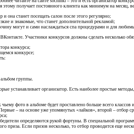
бнее читайте на сайте sochinki – это и есть организатор конкур
я этому получает постоянного клиента как минимум на месяц, ве
 и она станет посещать салон после этого регулярно;
изкие и знакомые, что станет дополнительной рекламой;
жчину могут и сами наслаждаться спа процедурами и для любим
и ВКонтакте. Участники конкурсов должны сделать несколько обя
тора конкурса;
ящемся конкурсе;
ть:
 альбом группы.
рые устанавливает организатор. Есть наиболее простые методы,
к чьему фото в альбоме будет проставлено больше всего классов 
 Первые – на основе уже упомянутых «лайков», второй – отбор 
рса;
обедители определяются рукой фортуны. В специальной программ
ого приза. Если призов несколько, то отбор проводится еще неско