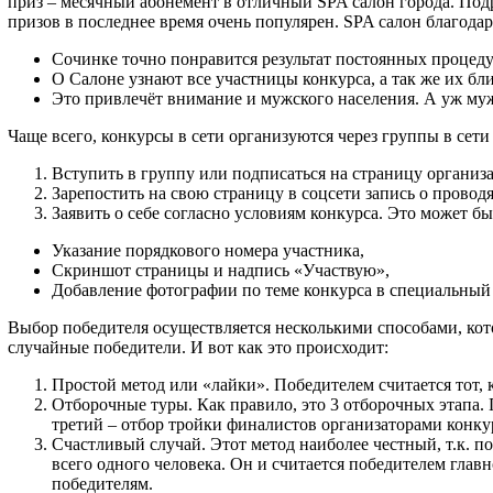
приз – месячный абонемент в отличный SPA салон города. Подро
призов в последнее время очень популярен. SPA салон благодар
Сочинке точно понравится результат постоянных процедур
О Салоне узнают все участницы конкурса, а так же их бл
Это привлечёт внимание и мужского населения. А уж му
Чаще всего, конкурсы в сети организуются через группы в сет
Вступить в группу или подписаться на страницу организа
Зарепостить на свою страницу в соцсети запись о провод
Заявить о себе согласно условиям конкурса. Это может бы
Указание порядкового номера участника,
Скриншот страницы и надпись «Участвую»,
Добавление фотографии по теме конкурса в специальный
Выбор победителя осуществляется несколькими способами, кото
случайные победители. И вот как это происходит:
Простой метод или «лайки». Победителем считается тот, 
Отборочные туры. Как правило, это 3 отборочных этапа.
третий – отбор тройки финалистов организаторами конку
Счастливый случай. Этот метод наиболее честный, т.к. п
всего одного человека. Он и считается победителем главн
победителям.