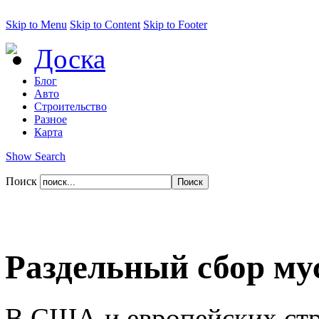
Skip to Menu
Skip to Content
Skip to Footer
Доска
Блог
Авто
Строительство
Разное
Карта
Show Search
Поиск
Раздельный сбор му
В США и европейских стр