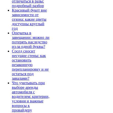
отличаться в разы:
подробный разбор
Красивый букет вне
зависимости от
сезона: какие цветы
доступны круглый
год
Опечатка в
завещании: можно ли
потерять наследство
из-за одной буквы?
Сосед сносит
несущие стены: как
остановить
незаконную
перепланировку и не
остаться под
завалами?
Что учитывать при
выборе аренды
автомобиля с
водителем: критерии,
условия и важные
вопросы к
провайдеру