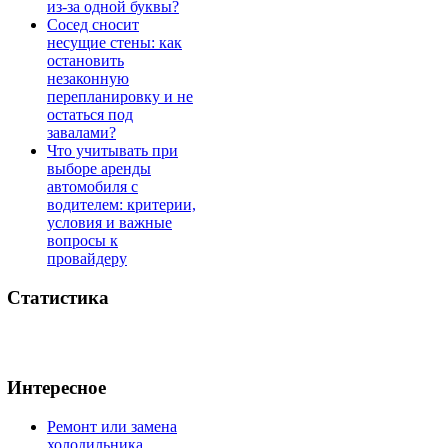
из-за одной буквы?
Сосед сносит
несущие стены: как
остановить
незаконную
перепланировку и не
остаться под
завалами?
Что учитывать при
выборе аренды
автомобиля с
водителем: критерии,
условия и важные
вопросы к
провайдеру
Статистика
Интересное
Ремонт или замена
холодильника