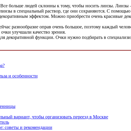
се больше людей склонны к тому, чтобы носить линзы. Линзы –
ет линзы в специальный раствор, где они сохраняются. С помощ
с декоративным эффектом. Можно приобрести очень красивые де
йчас разнообразие оправ очень большое, поэтому каждый челове
 очки улучшали качество зрения.
 для декоративной функции. Очки нужно подбирать в специализи
ра?
льза и особенности
венницы
ьный вариант, чтобы организовать переезд в Москве
стиль
е: советы и рекомендации