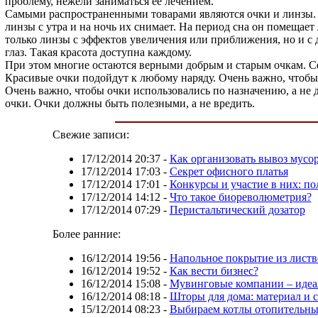
проблему, нежели заниматься ее лечением.
Самыми распространенными товарами являются очки и линзы. В
линзы с утра и на ночь их снимает. На период сна он помеща
только линзы с эффектов увеличения или приближения, но и 
глаз. Такая красота доступна каждому.
При этом многие остаются верными добрым и старым очкам. Се
Красивые очки подойдут к любому наряду. Очень важно, чтобы
Очень важно, чтобы очки использовались по назначению, а не
очки. Очки должны быть полезными, а не вредить.
Свежие записи:
17/12/2014 20:37
-
Как организовать вывоз мусо
17/12/2014 17:03
-
Секрет офисного платья
17/12/2014 17:01
-
Конкурсы и участие в них: по
17/12/2014 14:12
-
Что такое биореволюметрия?
17/12/2014 07:29
-
Перистальтический дозатор
Более ранние:
16/12/2014 19:56
-
Напольное покрытие из лист
16/12/2014 19:52
-
Как вести бизнес?
16/12/2014 15:08
-
Мувинговые компании – идеал
16/12/2014 08:18
-
Шторы для дома: материал и 
15/12/2014 08:23
-
Выбираем котлы отопительны