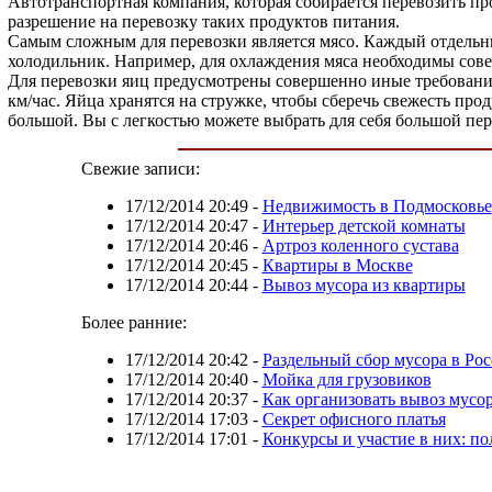
Автотранспортная компания, которая собирается перевозить п
разрешение на перевозку таких продуктов питания.
Самым сложным для перевозки является мясо. Каждый отдельн
холодильник. Например, для охлаждения мяса необходимы совер
Для перевозки яиц предусмотрены совершенно иные требования.
км/час. Яйца хранятся на стружке, чтобы сберечь свежесть про
большой. Вы с легкостью можете выбрать для себя большой пе
Свежие записи:
17/12/2014 20:49
-
Недвижимость в Подмосковье
17/12/2014 20:47
-
Интерьер детской комнаты
17/12/2014 20:46
-
Артроз коленного сустава
17/12/2014 20:45
-
Квартиры в Москве
17/12/2014 20:44
-
Вывоз мусора из квартиры
Более ранние:
17/12/2014 20:42
-
Раздельный сбор мусора в Ро
17/12/2014 20:40
-
Мойка для грузовиков
17/12/2014 20:37
-
Как организовать вывоз мусо
17/12/2014 17:03
-
Секрет офисного платья
17/12/2014 17:01
-
Конкурсы и участие в них: по