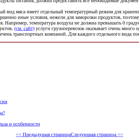
родукты питания, должна предоставить все необходимые докумен
ый вид мяса имеет отдельный температурный режим для хранени
шенно иные условия, нежели для заморозки продуктов, поэтому
 Например, температура воздуха не должна превышать 0 градусо
дуктов.
(см. сайт)
услуги грузоперевозок оказывает очень много о
речень транспортных компаний. Для каждого отдельного вида по
ссии
ра?
льза и особенности
<< Предыдущая страница
Следующая страница >>