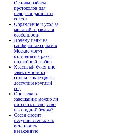
Основы работы
протоколов для
передачи данных и
голоса
Обрамление и уход за
могилой: правила и
особенности
Почему цены на
сапфировые серьги в
Москве могут
отличаться в разы:
подробный разбор
Красивый букет вне
зависимости от
сезона: какие цветы
доступны круглый
год
Опечатка в
завещании: можно ли
потерять наследство
из-за одной буквы?
Сосед сносит
несущие стены: как
остановить
незаконную