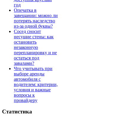
год
Опечатка в
завещании: можно ли
потерять наследство
из-за одной буквы?
Сосед сносит
несущие стены: как
остановить
незаконную
перепланировку и не
остаться под
завалами?
Что учитывать при
выборе аренды
автомобиля с
водителем: критерии,
условия и важные
вопросы к
провайдеру
Статистика